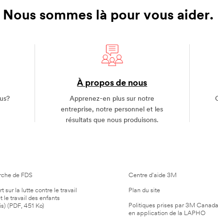
Nous sommes là pour vous aider.
À propos de nous
us?
Apprenez-en plus sur notre
entreprise, notre personnel et les
résultats que nous produisons.
LEMENTAIRE
AIDE
rche de FDS
Centre d'aide 3M
 sur la lutte contre le travail
Plan du site
t le travail des enfants
Politiques prises par 3M Canad
is) (PDF, 451 Ko)
en application de la LAPHO