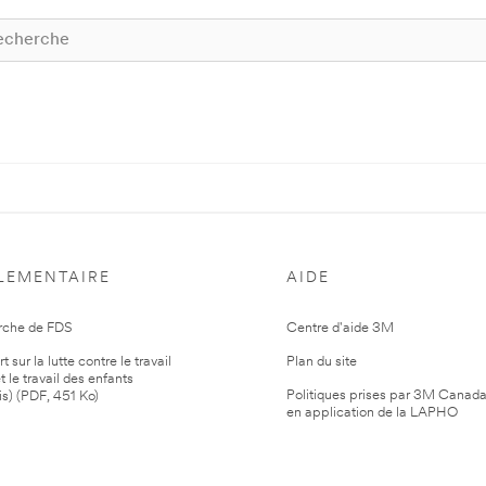
LEMENTAIRE
AIDE
rche de FDS
Centre d'aide 3M
 sur la lutte contre le travail
Plan du site
t le travail des enfants
Politiques prises par 3M Canad
is) (PDF, 451 Ko)
en application de la LAPHO