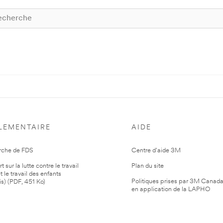
LEMENTAIRE
AIDE
rche de FDS
Centre d'aide 3M
 sur la lutte contre le travail
Plan du site
t le travail des enfants
Politiques prises par 3M Canad
is) (PDF, 451 Ko)
en application de la LAPHO