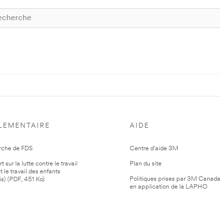
LEMENTAIRE
AIDE
rche de FDS
Centre d'aide 3M
 sur la lutte contre le travail
Plan du site
t le travail des enfants
Politiques prises par 3M Canad
is) (PDF, 451 Ko)
en application de la LAPHO