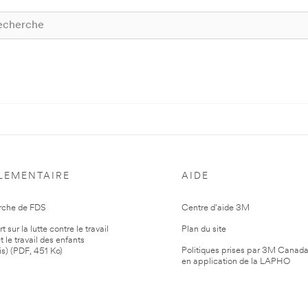
LEMENTAIRE
AIDE
rche de FDS
Centre d'aide 3M
 sur la lutte contre le travail
Plan du site
t le travail des enfants
Politiques prises par 3M Canad
is) (PDF, 451 Ko)
en application de la LAPHO