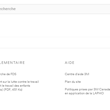
LEMENTAIRE
AIDE
rche de FDS
Centre d'aide 3M
 sur la lutte contre le travail
Plan du site
t le travail des enfants
Politiques prises par 3M Canad
is) (PDF, 451 Ko)
en application de la LAPHO