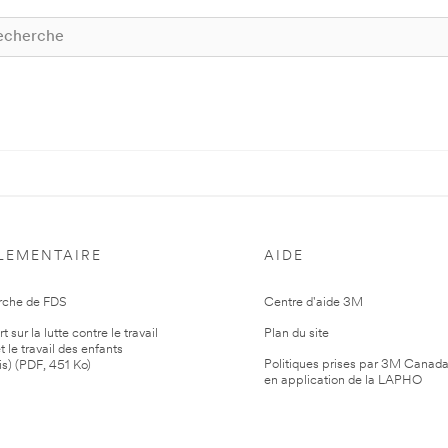
LEMENTAIRE
AIDE
rche de FDS
Centre d'aide 3M
 sur la lutte contre le travail
Plan du site
t le travail des enfants
Politiques prises par 3M Canad
is) (PDF, 451 Ko)
en application de la LAPHO