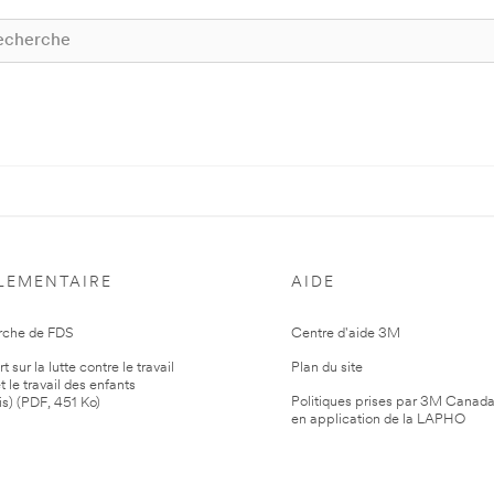
LEMENTAIRE
AIDE
rche de FDS
Centre d'aide 3M
 sur la lutte contre le travail
Plan du site
t le travail des enfants
Politiques prises par 3M Canad
is) (PDF, 451 Ko)
en application de la LAPHO