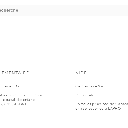
LEMENTAIRE
AIDE
rche de FDS
Centre d'aide 3M
 sur la lutte contre le travail
Plan du site
t le travail des enfants
Politiques prises par 3M Canad
is) (PDF, 451 Ko)
en application de la LAPHO