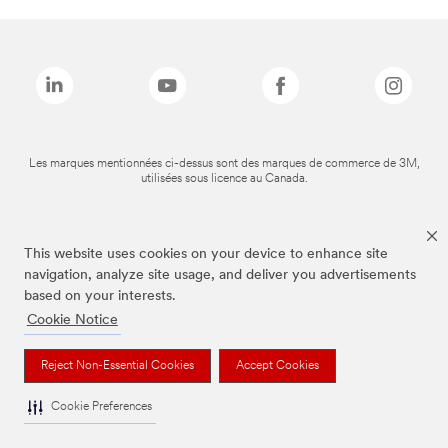
Les marques mentionnées ci-dessus sont des marques de commerce de 3M,
utilisées sous licence au Canada.
This website uses cookies on your device to enhance site
navigation, analyze site usage, and deliver you advertisements
based on your interests.
Cookie Notice
Reject Non-Essential Cookies
Accept Cookies
Cookie Preferences