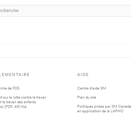
LEMENTAIRE
AIDE
rche de FDS
Centre d'aide 3M
 sur la lutte contre le travail
Plan du site
t le travail des enfants
Politiques prises par 3M Canad
is) (PDF, 451 Ko)
en application de la LAPHO