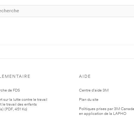
LEMENTAIRE
AIDE
rche de FDS
Centre d'aide 3M
 sur la lutte contre le travail
Plan du site
t le travail des enfants
Politiques prises par 3M Canad
is) (PDF, 451 Ko)
en application de la LAPHO