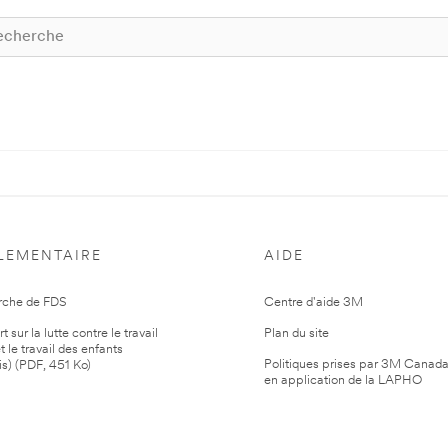
LEMENTAIRE
AIDE
rche de FDS
Centre d'aide 3M
 sur la lutte contre le travail
Plan du site
t le travail des enfants
Politiques prises par 3M Canad
is) (PDF, 451 Ko)
en application de la LAPHO