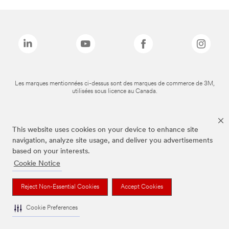
Les marques mentionnées ci-dessus sont des marques de commerce de 3M,
utilisées sous licence au Canada.
This website uses cookies on your device to enhance site
navigation, analyze site usage, and deliver you advertisements
based on your interests.
Cookie Notice
Reject Non-Essential Cookies
Accept Cookies
Cookie Preferences