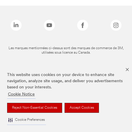
Les marques mentionnées ci-dessus sont des marques de commerce de 3M,
utilisées sous licence au Canada.
This website uses cookies on your device to enhance site
navigation, analyze site usage, and deliver you advertisements
based on your interests.
Cookie Notice
Reject Non-Essential Cookies
Accept Cookies
Cookie Preferences