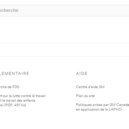
LEMENTAIRE
AIDE
rche de FDS
Centre d'aide 3M
 sur la lutte contre le travail
Plan du site
t le travail des enfants
Politiques prises par 3M Canad
is) (PDF, 451 Ko)
en application de la LAPHO