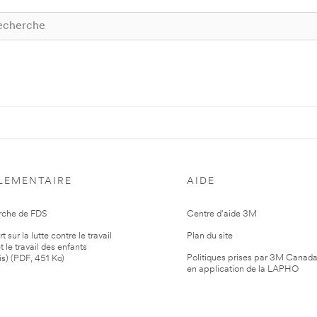
LEMENTAIRE
AIDE
rche de FDS
Centre d'aide 3M
 sur la lutte contre le travail
Plan du site
t le travail des enfants
Politiques prises par 3M Canad
is) (PDF, 451 Ko)
en application de la LAPHO