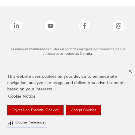
Les marques mentionnées ci-dessus sont des marques de commerce de 3M,
utilisées sous licence au Canada.
This website uses cookies on your device to enhance site
navigation, analyze site usage, and deliver you advertisements
based on your interests.
Cookie Notice
Reject Non-Essential Cookies
Accept Cookies
Cookie Preferences