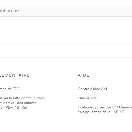
LEMENTAIRE
AIDE
rche de FDS
Centre d'aide 3M
 sur la lutte contre le travail
Plan du site
t le travail des enfants
Politiques prises par 3M Canad
is) (PDF, 451 Ko)
en application de la LAPHO