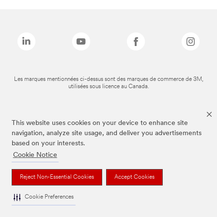
Les marques mentionnées ci-dessus sont des marques de commerce de 3M,
utilisées sous licence au Canada.
This website uses cookies on your device to enhance site
navigation, analyze site usage, and deliver you advertisements
based on your interests.
Cookie Notice
Reject Non-Essential Cookies
Accept Cookies
Cookie Preferences