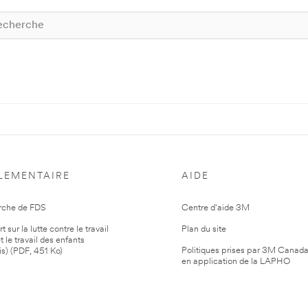
LEMENTAIRE
AIDE
rche de FDS
Centre d'aide 3M
 sur la lutte contre le travail
Plan du site
t le travail des enfants
Politiques prises par 3M Canad
is) (PDF, 451 Ko)
en application de la LAPHO