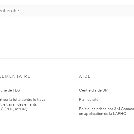
LEMENTAIRE
AIDE
rche de FDS
Centre d'aide 3M
 sur la lutte contre le travail
Plan du site
t le travail des enfants
Politiques prises par 3M Canad
is) (PDF, 451 Ko)
en application de la LAPHO