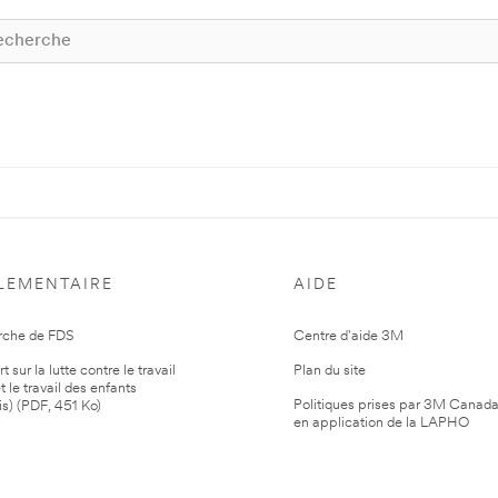
LEMENTAIRE
AIDE
rche de FDS
Centre d'aide 3M
 sur la lutte contre le travail
Plan du site
t le travail des enfants
Politiques prises par 3M Canad
is) (PDF, 451 Ko)
en application de la LAPHO