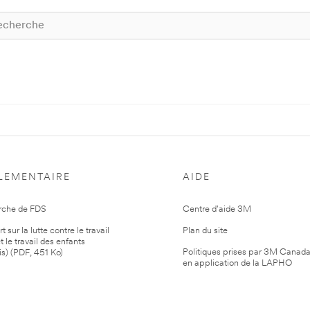
LEMENTAIRE
AIDE
rche de FDS
Centre d'aide 3M
 sur la lutte contre le travail
Plan du site
t le travail des enfants
Politiques prises par 3M Canad
is) (PDF, 451 Ko)
en application de la LAPHO