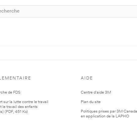
LEMENTAIRE
AIDE
rche de FDS
Centre d'aide 3M
 sur la lutte contre le travail
Plan du site
t le travail des enfants
Politiques prises par 3M Canad
is) (PDF, 451 Ko)
en application de la LAPHO