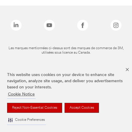
Les marques mentionnées ci-dessus sont des marques de commerce de 3M,
utilisées sous licence au Canada.
This website uses cookies on your device to enhance site
navigation, analyze site usage, and deliver you advertisements
based on your interests.
Cookie Notice
Reject Non-Essential Cookies
Accept Cookies
Cookie Preferences