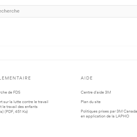
LEMENTAIRE
AIDE
rche de FDS
Centre d'aide 3M
 sur la lutte contre le travail
Plan du site
t le travail des enfants
Politiques prises par 3M Canad
is) (PDF, 451 Ko)
en application de la LAPHO