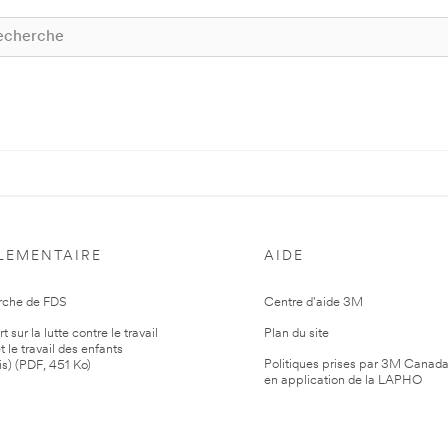
LEMENTAIRE
AIDE
rche de FDS
Centre d'aide 3M
 sur la lutte contre le travail
Plan du site
t le travail des enfants
Politiques prises par 3M Canad
is) (PDF, 451 Ko)
en application de la LAPHO