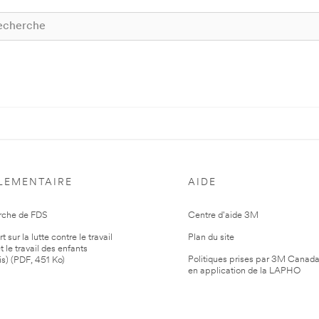
LEMENTAIRE
AIDE
rche de FDS
Centre d'aide 3M
 sur la lutte contre le travail
Plan du site
t le travail des enfants
Politiques prises par 3M Canad
is) (PDF, 451 Ko)
en application de la LAPHO