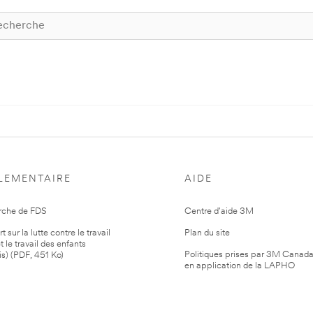
LEMENTAIRE
AIDE
rche de FDS
Centre d'aide 3M
 sur la lutte contre le travail
Plan du site
t le travail des enfants
Politiques prises par 3M Canad
is) (PDF, 451 Ko)
en application de la LAPHO