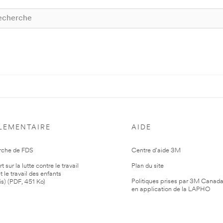
LEMENTAIRE
AIDE
rche de FDS
Centre d'aide 3M
 sur la lutte contre le travail
Plan du site
t le travail des enfants
Politiques prises par 3M Canad
is) (PDF, 451 Ko)
en application de la LAPHO