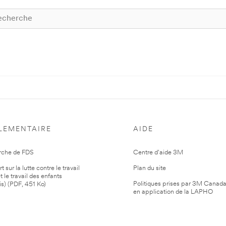
LEMENTAIRE
AIDE
rche de FDS
Centre d'aide 3M
 sur la lutte contre le travail
Plan du site
t le travail des enfants
Politiques prises par 3M Canad
is) (PDF, 451 Ko)
en application de la LAPHO