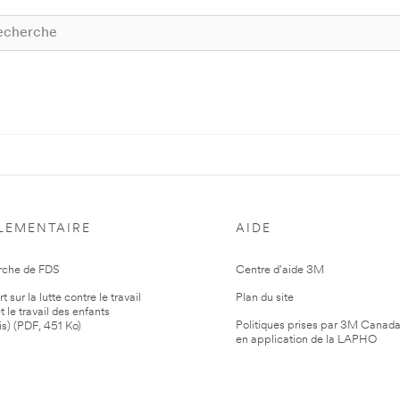
LEMENTAIRE
AIDE
rche de FDS
Centre d'aide 3M
 sur la lutte contre le travail
Plan du site
t le travail des enfants
Politiques prises par 3M Canad
is) (PDF, 451 Ko)
en application de la LAPHO