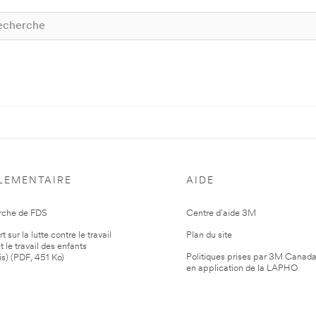
LEMENTAIRE
AIDE
rche de FDS
Centre d'aide 3M
 sur la lutte contre le travail
Plan du site
t le travail des enfants
Politiques prises par 3M Canad
is) (PDF, 451 Ko)
en application de la LAPHO