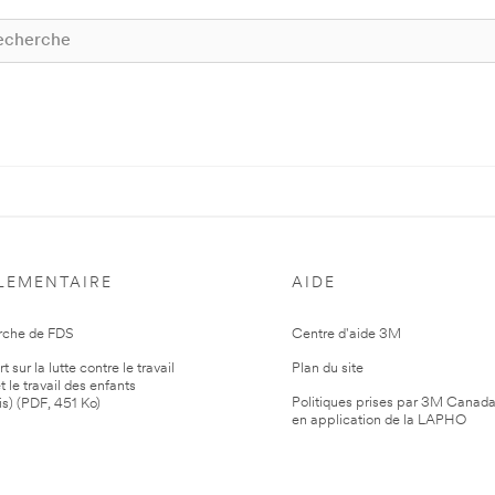
LEMENTAIRE
AIDE
rche de FDS
Centre d'aide 3M
 sur la lutte contre le travail
Plan du site
t le travail des enfants
Politiques prises par 3M Canad
is) (PDF, 451 Ko)
en application de la LAPHO