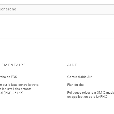
LEMENTAIRE
AIDE
rche de FDS
Centre d'aide 3M
 sur la lutte contre le travail
Plan du site
t le travail des enfants
Politiques prises par 3M Canad
is) (PDF, 451 Ko)
en application de la LAPHO