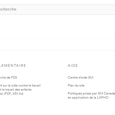
LEMENTAIRE
AIDE
rche de FDS
Centre d'aide 3M
 sur la lutte contre le travail
Plan du site
t le travail des enfants
Politiques prises par 3M Canad
is) (PDF, 451 Ko)
en application de la LAPHO