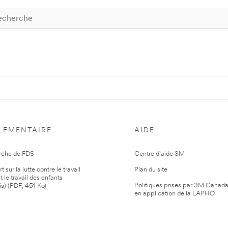
LEMENTAIRE
AIDE
rche de FDS
Centre d'aide 3M
 sur la lutte contre le travail
Plan du site
t le travail des enfants
Politiques prises par 3M Canad
is) (PDF, 451 Ko)
en application de la LAPHO