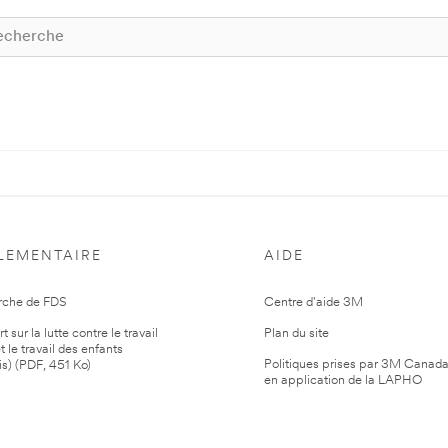
LEMENTAIRE
AIDE
rche de FDS
Centre d'aide 3M
 sur la lutte contre le travail
Plan du site
t le travail des enfants
Politiques prises par 3M Canad
is) (PDF, 451 Ko)
en application de la LAPHO