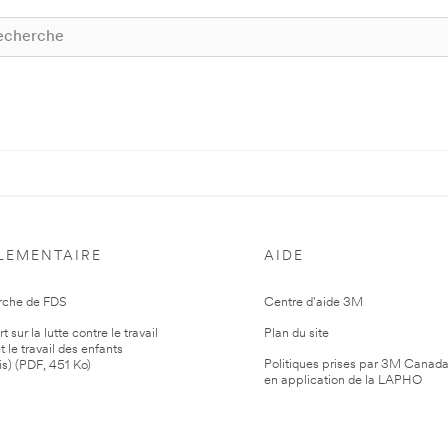
LEMENTAIRE
AIDE
rche de FDS
Centre d'aide 3M
 sur la lutte contre le travail
Plan du site
t le travail des enfants
Politiques prises par 3M Canad
is) (PDF, 451 Ko)
en application de la LAPHO