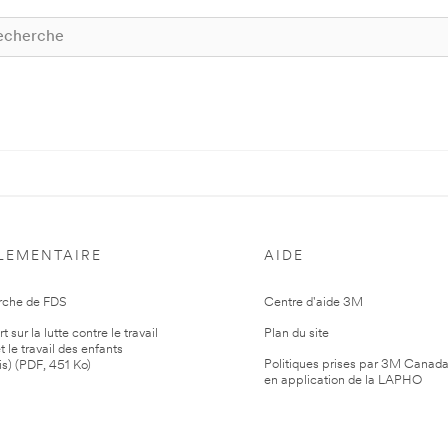
LEMENTAIRE
AIDE
rche de FDS
Centre d'aide 3M
 sur la lutte contre le travail
Plan du site
t le travail des enfants
Politiques prises par 3M Canad
is) (PDF, 451 Ko)
en application de la LAPHO