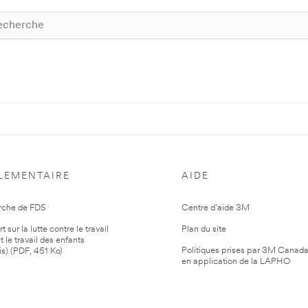
LEMENTAIRE
AIDE
rche de FDS
Centre d'aide 3M
 sur la lutte contre le travail
Plan du site
t le travail des enfants
Politiques prises par 3M Canad
is) (PDF, 451 Ko)
en application de la LAPHO