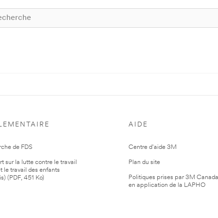
LEMENTAIRE
AIDE
rche de FDS
Centre d'aide 3M
 sur la lutte contre le travail
Plan du site
t le travail des enfants
Politiques prises par 3M Canad
is) (PDF, 451 Ko)
en application de la LAPHO