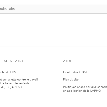
LEMENTAIRE
AIDE
rche de FDS
Centre d'aide 3M
 sur la lutte contre le travail
Plan du site
t le travail des enfants
Politiques prises par 3M Canad
is) (PDF, 451 Ko)
en application de la LAPHO