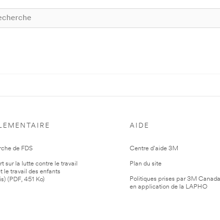
LEMENTAIRE
AIDE
rche de FDS
Centre d'aide 3M
 sur la lutte contre le travail
Plan du site
t le travail des enfants
Politiques prises par 3M Canad
is) (PDF, 451 Ko)
en application de la LAPHO