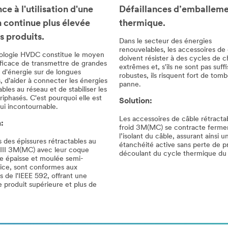
Défaillances d’emballem
e à l'utilisation d'une
thermique.
n continue plus élevée
s produits.
Dans le secteur des énergies
renouvelables, les accessoires de
ologie HVDC constitue le moyen
doivent résister à des cycles de 
fficace de transmettre de grandes
extrêmes et, s'ils ne sont pas suf
 d'énergie sur de longues
robustes, ils risquent fort de tom
, d'aider à connecter les énergies
panne.
bles au réseau et de stabiliser les
riphasés. C'est pourquoi elle est
Solution:
ui incontournable.
Les accessoires de câble rétracta
:
froid 3M(MC) se contracte ferme
l’isolant du câble, assurant ainsi u
 des épissures rétractables au
étanchéité active sans perte de p
-III 3M(MC) avec leur coque
découlant du cycle thermique du 
re épaisse et moulée semi-
ice, sont conformes aux
 de l'IEEE 592, offrant une
e produit supérieure et plus de