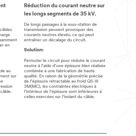
ent
Réduction du courant neutre sur
les longs segments de 35 kV.
De longs passages à la sous-station de
 câbles
transmission peuvent provoquer des
charge
courants neutres élevés, ce qui peut
fisamment
entraîner un décalage du circuit.
ber en
Solution:
Permuter le circuit pour réduire le courant
neutre à l’aide d’une épissure bien réalisée
ble au
combinée à une fabrication de haute
ment sur
qualité. En raison de la géométrie précise
ne
de l’épissure rétractable au froid QS-III
ression
3M(MC), les contraintes électriques à
câble.
l’intérieur de l’épissure sont inférieures à
celles exercées sur l’isolant du câble.