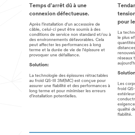
Temps d’arrêt dû à une
Tendanc
connexion défectueuse.
tensio
pour le
Après l'installation d'un accessoire de
câble, celui-ci peut être soumis à des
La techn
conditions de service non standard et/ou à
le plus e
des environnements défavorables. Cela
quantités
peut affecter les performances à long
distances
terme et la durée de vie de l'épissure et
renouvela
provoquer une défaillance.
réseaux t
aujourd'h
Solution:
Solution
La technologie des épissures rétractables
au froid QS-III 3M(MC) est conçue pour
Les corps
assurer une fiabilité et des performances à
froid QS
long terme et pour minimiser les erreurs
extérieu
d'installation potentielles.
conductr
exigences
qualité d
fiabilité.