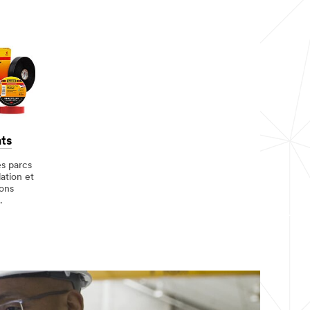
nts
es parcs
lation et
ons
.