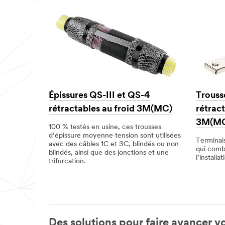
Épissures QS-III et QS-4
Trouss
rétractables au froid 3M(MC)
rétract
3M(M
100 % testés en usine, ces trousses
d’épissure moyenne tension sont utilisées
Terminais
avec des câbles 1C et 3C, blindés ou non
qui comb
blindés, ainsi que des jonctions et une
l’installat
trifurcation.
Des solutions pour faire avancer vot