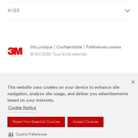
AIDE
Info juridique
|
Confidentialité
|
Préférences cookies
© 3M 2026. Tous droits réservés.
This website uses cookies on your device to enhance site
navigation, analyze site usage, and deliver you advertisements
based on your interests.
Cookie Notice
Les marques mentionnées ci-dessus sont des marques de commerce de 3M,
Reject Non-Essential Cookies
Accept Cookies
utilisées sous licence au Canada.
Cookie Preferences