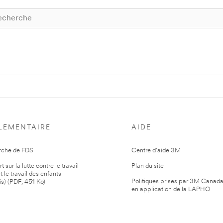
LEMENTAIRE
AIDE
rche de FDS
Centre d'aide 3M
 sur la lutte contre le travail
Plan du site
t le travail des enfants
Politiques prises par 3M Canad
is) (PDF, 451 Ko)
en application de la LAPHO