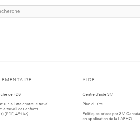
LEMENTAIRE
AIDE
rche de FDS
Centre d'aide 3M
 sur la lutte contre le travail
Plan du site
t le travail des enfants
Politiques prises par 3M Canad
is) (PDF, 451 Ko)
en application de la LAPHO