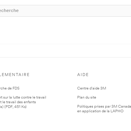
LEMENTAIRE
AIDE
rche de FDS
Centre d'aide 3M
 sur la lutte contre le travail
Plan du site
t le travail des enfants
Politiques prises par 3M Canad
is) (PDF, 451 Ko)
en application de la LAPHO